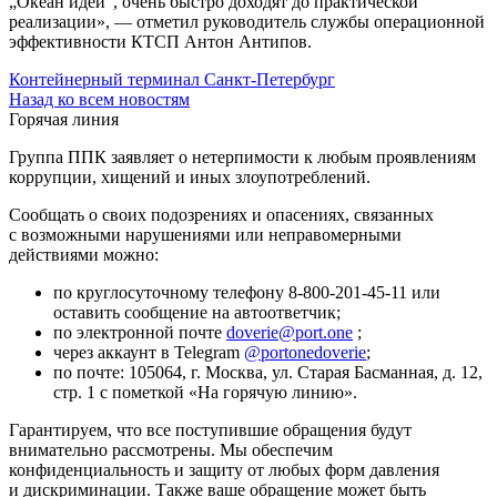
„Океан идей“, очень быстро доходят до практической
реализации», — отметил руководитель службы операционной
эффективности КТСП Антон Антипов.
Контейнерный терминал Санкт-Петербург
Назад ко всем новостям
Горячая линия
Группа ППК заявляет о нетерпимости к любым проявлениям
коррупции, хищений и иных злоупотреблений.
Сообщать о своих подозрениях и опасениях, связанных
с возможными нарушениями или неправомерными
действиями можно:
по круглосуточному телефону
8-800-201-45-11
или
оставить сообщение на автоответчик;
по электронной почте
doverie@port.one
;
через аккаунт в Telegram
@portonedoverie
;
по почте: 105064, г. Москва, ул. Старая Басманная, д. 12,
стр. 1 с пометкой «На горячую линию».
Гарантируем, что все поступившие обращения будут
внимательно рассмотрены. Мы обеспечим
конфиденциальность и защиту от любых форм давления
и дискриминации. Также ваше обращение может быть