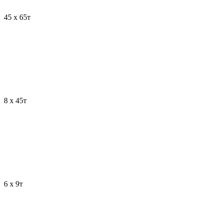
45
х 65т
8
х 45т
6
х 9т