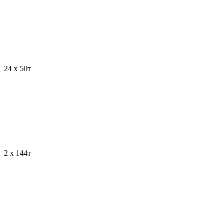
24
х 50т
2
х 144т